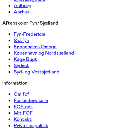
Aalborg
Aarhus
Aftenskoler Fyn/Sjælland
Fyn-Fredericia
Østfyn
Københavns Omegn
København og Nordsjælland
Køge Bugt
Sydøst
Syd- og Vestsjælland
Information
Om fof
For undervisere
FOF-net
Mit FOF
Kontakt
Privatlivspolitik