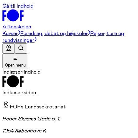
Gå til indhold
Aftenskolen
Kurser
Foredrag, debat og højskoler
Rejser, ture og
rundvisninger
Open menu
Indlæser indhold
Indlæser siden...
FOF's Landssekretariat
Peder Skrams Gade 5, 1.
1054 København K