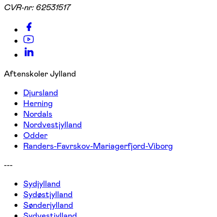
CVR-nr:
62531517
Aftenskoler Jylland
Djursland
Herning
Nordals
Nordvestjylland
Odder
Randers-Favrskov-Mariagerfjord-Viborg
---
Sydjylland
Sydøstjylland
Sønderjylland
Sydvestjylland