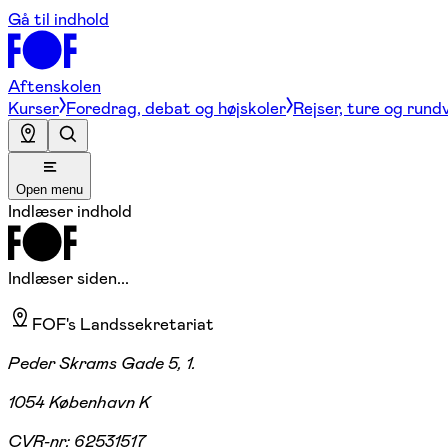
Gå til indhold
Aftenskolen
Kurser
Foredrag, debat og højskoler
Rejser, ture og rund
Open menu
Indlæser indhold
Indlæser siden...
FOF's Landssekretariat
Peder Skrams Gade 5, 1.
1054 København K
CVR-nr:
62531517