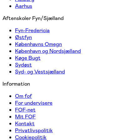
Aarhus
Aftenskoler Fyn/Sjælland
Fyn-Fredericia
Østfyn
Københavns Omegn
København og Nordsjælland
Køge Bugt
Sydøst
Syd- og Vestsjælland
Information
Om fof
For undervisere
FOF-net
Mit FOF
Kontakt
Privatlivspolitik
Cookiepolitik