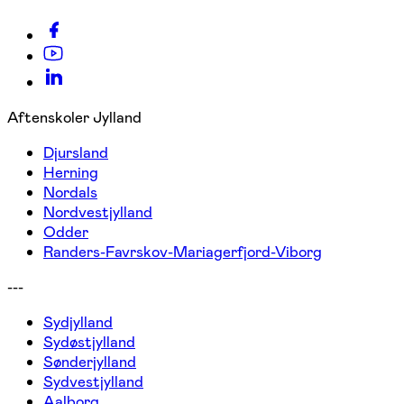
Aftenskoler Jylland
Djursland
Herning
Nordals
Nordvestjylland
Odder
Randers-Favrskov-Mariagerfjord-Viborg
---
Sydjylland
Sydøstjylland
Sønderjylland
Sydvestjylland
Aalborg