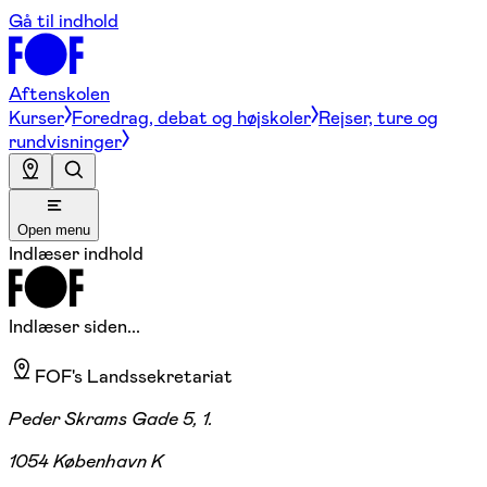
Gå til indhold
Aftenskolen
Kurser
Foredrag, debat og højskoler
Rejser, ture og
rundvisninger
Open menu
Indlæser indhold
Indlæser siden...
FOF's Landssekretariat
Peder Skrams Gade 5, 1.
1054 København K