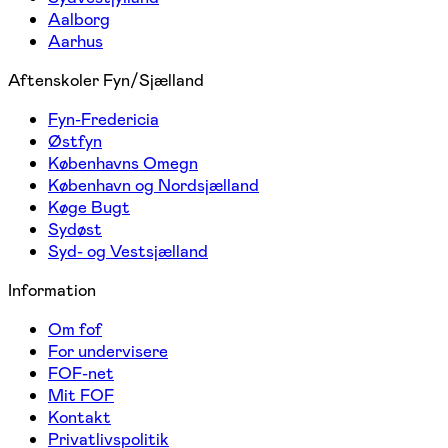
Aalborg
Aarhus
Aftenskoler Fyn/Sjælland
Fyn-Fredericia
Østfyn
Københavns Omegn
København og Nordsjælland
Køge Bugt
Sydøst
Syd- og Vestsjælland
Information
Om fof
For undervisere
FOF-net
Mit FOF
Kontakt
Privatlivspolitik