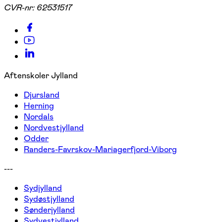
CVR-nr:
62531517
Aftenskoler Jylland
Djursland
Herning
Nordals
Nordvestjylland
Odder
Randers-Favrskov-Mariagerfjord-Viborg
---
Sydjylland
Sydøstjylland
Sønderjylland
Sydvestjylland