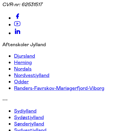
CVR-nr:
62531517
Aftenskoler Jylland
Djursland
Herning
Nordals
Nordvestjylland
Odder
Randers-Favrskov-Mariagerfjord-Viborg
---
Sydjylland
Sydøstjylland
Sønderjylland
Sydvestjylland