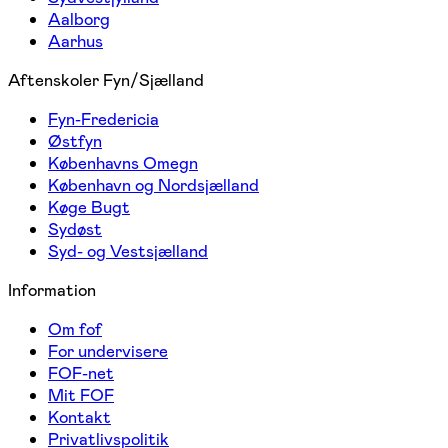
Aalborg
Aarhus
Aftenskoler Fyn/Sjælland
Fyn-Fredericia
Østfyn
Københavns Omegn
København og Nordsjælland
Køge Bugt
Sydøst
Syd- og Vestsjælland
Information
Om fof
For undervisere
FOF-net
Mit FOF
Kontakt
Privatlivspolitik