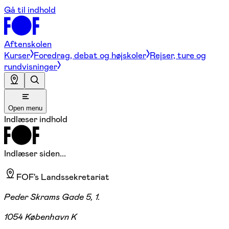
Gå til indhold
Aftenskolen
Kurser
Foredrag, debat og højskoler
Rejser, ture og
rundvisninger
Open menu
Indlæser indhold
Indlæser siden...
FOF's Landssekretariat
Peder Skrams Gade 5, 1.
1054 København K