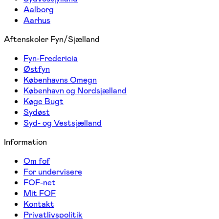
Aalborg
Aarhus
Aftenskoler Fyn/Sjælland
Fyn-Fredericia
Østfyn
Københavns Omegn
København og Nordsjælland
Køge Bugt
Sydøst
Syd- og Vestsjælland
Information
Om fof
For undervisere
FOF-net
Mit FOF
Kontakt
Privatlivspolitik