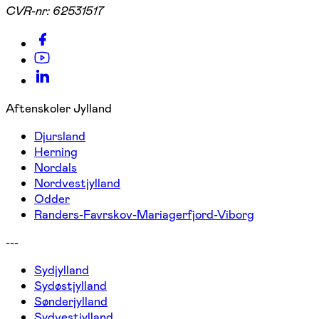
CVR-nr:
62531517
Aftenskoler Jylland
Djursland
Herning
Nordals
Nordvestjylland
Odder
Randers-Favrskov-Mariagerfjord-Viborg
---
Sydjylland
Sydøstjylland
Sønderjylland
Sydvestjylland