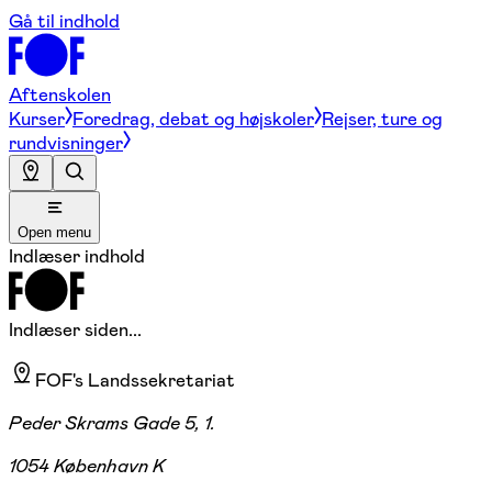
Gå til indhold
Aftenskolen
Kurser
Foredrag, debat og højskoler
Rejser, ture og
rundvisninger
Open menu
Indlæser indhold
Indlæser siden...
FOF's Landssekretariat
Peder Skrams Gade 5, 1.
1054 København K