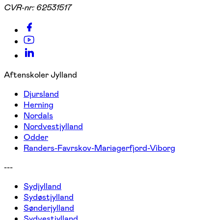
CVR-nr:
62531517
Aftenskoler Jylland
Djursland
Herning
Nordals
Nordvestjylland
Odder
Randers-Favrskov-Mariagerfjord-Viborg
---
Sydjylland
Sydøstjylland
Sønderjylland
Sydvestjylland