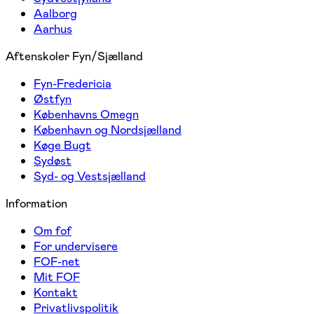
Aalborg
Aarhus
Aftenskoler Fyn/Sjælland
Fyn-Fredericia
Østfyn
Københavns Omegn
København og Nordsjælland
Køge Bugt
Sydøst
Syd- og Vestsjælland
Information
Om fof
For undervisere
FOF-net
Mit FOF
Kontakt
Privatlivspolitik