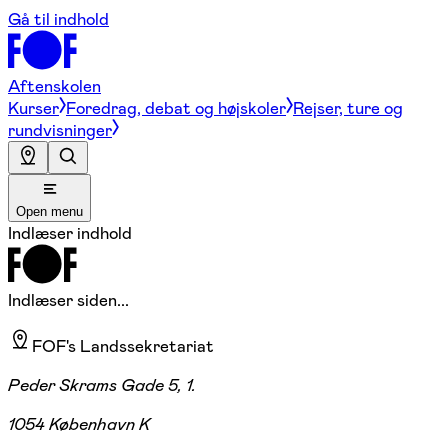
Gå til indhold
Aftenskolen
Kurser
Foredrag, debat og højskoler
Rejser, ture og
rundvisninger
Open menu
Indlæser indhold
Indlæser siden...
FOF's Landssekretariat
Peder Skrams Gade 5, 1.
1054 København K