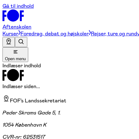
Gå til indhold
Aftenskolen
Kurser
Foredrag, debat og højskoler
Rejser, ture og rund
Open menu
Indlæser indhold
Indlæser siden...
FOF's Landssekretariat
Peder Skrams Gade 5, 1.
1054 København K
CVR-nr:
62531517