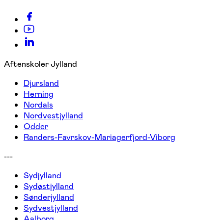
Aftenskoler Jylland
Djursland
Herning
Nordals
Nordvestjylland
Odder
Randers-Favrskov-Mariagerfjord-Viborg
---
Sydjylland
Sydøstjylland
Sønderjylland
Sydvestjylland
Aalborg