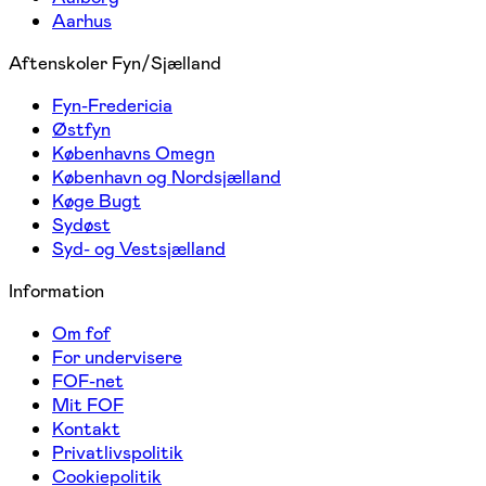
Aarhus
Aftenskoler Fyn/Sjælland
Fyn-Fredericia
Østfyn
Københavns Omegn
København og Nordsjælland
Køge Bugt
Sydøst
Syd- og Vestsjælland
Information
Om fof
For undervisere
FOF-net
Mit FOF
Kontakt
Privatlivspolitik
Cookiepolitik