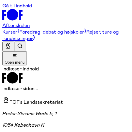
Gå til indhold
Aftenskolen
Kurser
Foredrag, debat og højskoler
Rejser, ture og
rundvisninger
Open menu
Indlæser indhold
Indlæser siden...
FOF's Landssekretariat
Peder Skrams Gade 5, 1.
1054 København K