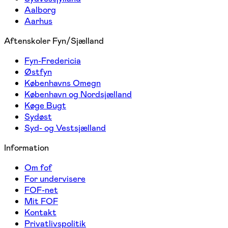
Aalborg
Aarhus
Aftenskoler Fyn/Sjælland
Fyn-Fredericia
Østfyn
Københavns Omegn
København og Nordsjælland
Køge Bugt
Sydøst
Syd- og Vestsjælland
Information
Om fof
For undervisere
FOF-net
Mit FOF
Kontakt
Privatlivspolitik