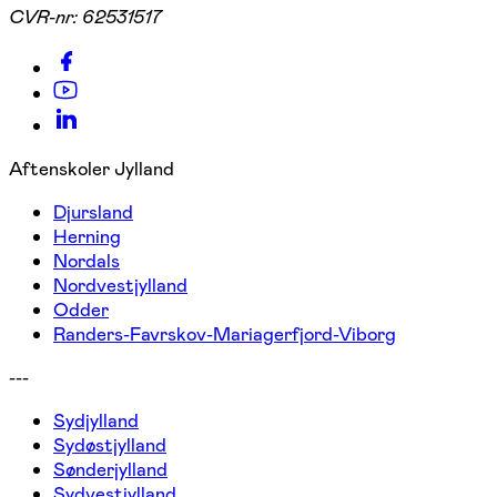
CVR-nr:
62531517
Aftenskoler Jylland
Djursland
Herning
Nordals
Nordvestjylland
Odder
Randers-Favrskov-Mariagerfjord-Viborg
---
Sydjylland
Sydøstjylland
Sønderjylland
Sydvestjylland