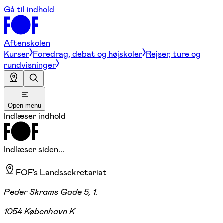
Gå til indhold
Aftenskolen
Kurser
Foredrag, debat og højskoler
Rejser, ture og
rundvisninger
Open menu
Indlæser indhold
Indlæser siden...
FOF's Landssekretariat
Peder Skrams Gade 5, 1.
1054 København K