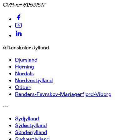
CVR-nr:
62531517
Aftenskoler Jylland
Djursland
Herning
Nordals
Nordvestjylland
Odder
Randers-Favrskov-Mariagerfjord-Viborg
---
Sydjylland
Sydøstjylland
Sønderjylland
Sydvestjylland