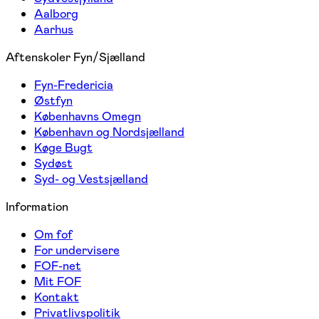
Aalborg
Aarhus
Aftenskoler Fyn/Sjælland
Fyn-Fredericia
Østfyn
Københavns Omegn
København og Nordsjælland
Køge Bugt
Sydøst
Syd- og Vestsjælland
Information
Om fof
For undervisere
FOF-net
Mit FOF
Kontakt
Privatlivspolitik