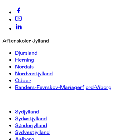
Aftenskoler Jylland
Djursland
Herning
Nordals
Nordvestjylland
Odder
Randers-Favrskov-Mariagerfjord-Viborg
---
Sydjylland
Sydøstjylland
Sønderjylland
Sydvestjylland
Aalborg