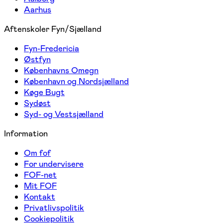
Aarhus
Aftenskoler Fyn/Sjælland
Fyn-Fredericia
Østfyn
Københavns Omegn
København og Nordsjælland
Køge Bugt
Sydøst
Syd- og Vestsjælland
Information
Om fof
For undervisere
FOF-net
Mit FOF
Kontakt
Privatlivspolitik
Cookiepolitik