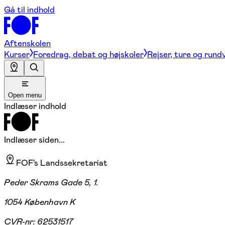
Gå til indhold
Aftenskolen
Kurser
Foredrag, debat og højskoler
Rejser, ture og rund
Open menu
Indlæser indhold
Indlæser siden...
FOF's Landssekretariat
Peder Skrams Gade 5, 1.
1054 København K
CVR-nr:
62531517