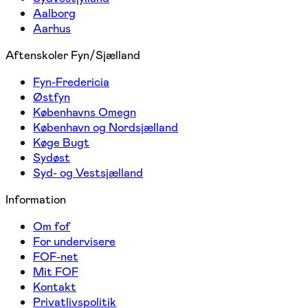
Aalborg
Aarhus
Aftenskoler Fyn/Sjælland
Fyn-Fredericia
Østfyn
Københavns Omegn
København og Nordsjælland
Køge Bugt
Sydøst
Syd- og Vestsjælland
Information
Om fof
For undervisere
FOF-net
Mit FOF
Kontakt
Privatlivspolitik