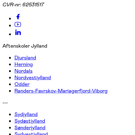
CVR-nr:
62531517
Aftenskoler Jylland
Djursland
Herning
Nordals
Nordvestjylland
Odder
Randers-Favrskov-Mariagerfjord-Viborg
---
Sydjylland
Sydøstjylland
Sønderjylland
Sydvestjylland