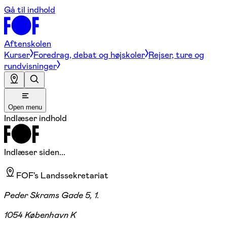
Gå til indhold
Aftenskolen
Kurser
Foredrag, debat og højskoler
Rejser, ture og
rundvisninger
Open menu
Indlæser indhold
Indlæser siden...
FOF's Landssekretariat
Peder Skrams Gade 5, 1.
1054 København K