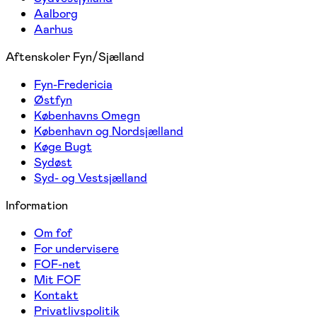
Aalborg
Aarhus
Aftenskoler Fyn/Sjælland
Fyn-Fredericia
Østfyn
Københavns Omegn
København og Nordsjælland
Køge Bugt
Sydøst
Syd- og Vestsjælland
Information
Om fof
For undervisere
FOF-net
Mit FOF
Kontakt
Privatlivspolitik