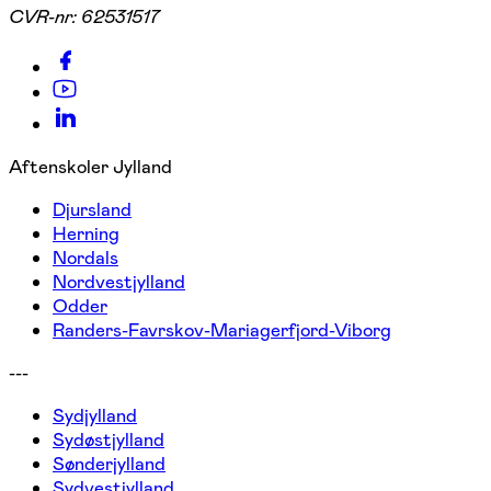
CVR-nr:
62531517
Aftenskoler Jylland
Djursland
Herning
Nordals
Nordvestjylland
Odder
Randers-Favrskov-Mariagerfjord-Viborg
---
Sydjylland
Sydøstjylland
Sønderjylland
Sydvestjylland