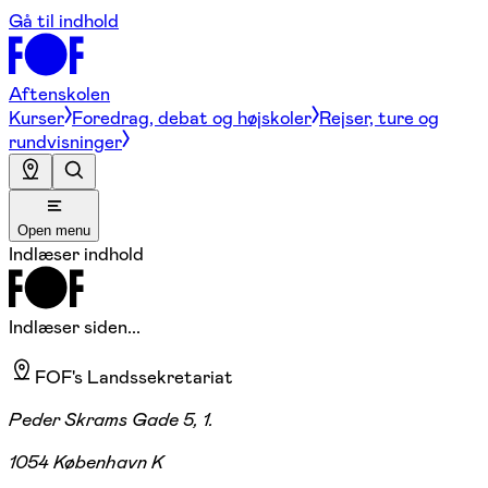
Gå til indhold
Aftenskolen
Kurser
Foredrag, debat og højskoler
Rejser, ture og
rundvisninger
Open menu
Indlæser indhold
Indlæser siden...
FOF's Landssekretariat
Peder Skrams Gade 5, 1.
1054 København K