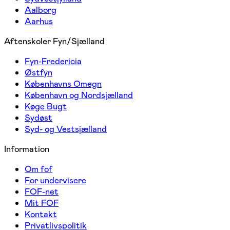
Aalborg
Aarhus
Aftenskoler Fyn/Sjælland
Fyn-Fredericia
Østfyn
Københavns Omegn
København og Nordsjælland
Køge Bugt
Sydøst
Syd- og Vestsjælland
Information
Om fof
For undervisere
FOF-net
Mit FOF
Kontakt
Privatlivspolitik