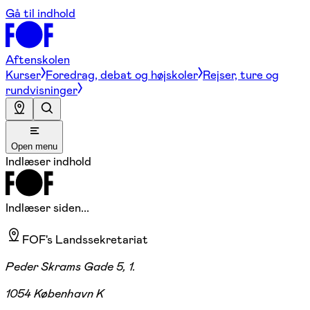
Gå til indhold
Aftenskolen
Kurser
Foredrag, debat og højskoler
Rejser, ture og
rundvisninger
Open menu
Indlæser indhold
Indlæser siden...
FOF's Landssekretariat
Peder Skrams Gade 5, 1.
1054 København K