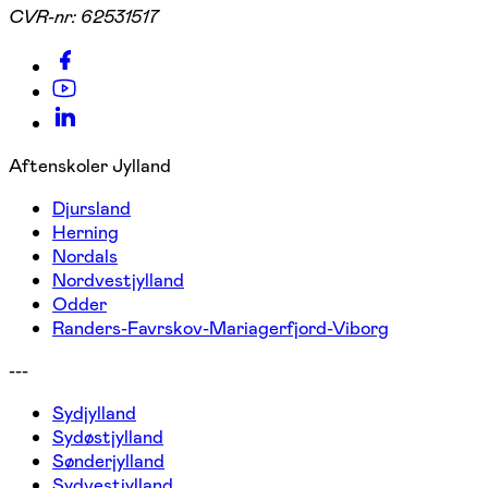
CVR-nr:
62531517
Aftenskoler Jylland
Djursland
Herning
Nordals
Nordvestjylland
Odder
Randers-Favrskov-Mariagerfjord-Viborg
---
Sydjylland
Sydøstjylland
Sønderjylland
Sydvestjylland