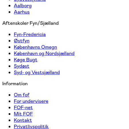
Aalborg
Aarhus
Aftenskoler Fyn/Sjælland
Fyn-Fredericia
Østfyn
Københavns Omegn
København og Nordsjælland
Køge Bugt
Sydøst
Syd- og Vestsjælland
Information
Om fof
For undervisere
FOF-net
Mit FOF
Kontakt
Privatlivspolitik