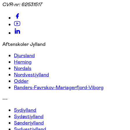
CVR-nr:
62531517
Aftenskoler Jylland
Djursland
Herning
Nordals
Nordvestjylland
Odder
Randers-Favrskov-Mariagerfjord-Viborg
---
Sydjylland
Sydøstjylland
Sønderjylland
Sydvestjylland