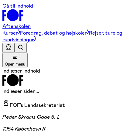
Gå til indhold
Aftenskolen
Kurser
Foredrag, debat og højskoler
Rejser, ture og
rundvisninger
Open menu
Indlæser indhold
Indlæser siden...
FOF's Landssekretariat
Peder Skrams Gade 5, 1.
1054 København K