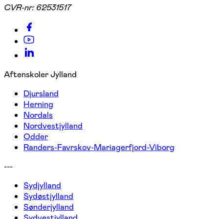
CVR-nr:
62531517
Aftenskoler Jylland
Djursland
Herning
Nordals
Nordvestjylland
Odder
Randers-Favrskov-Mariagerfjord-Viborg
---
Sydjylland
Sydøstjylland
Sønderjylland
Sydvestjylland