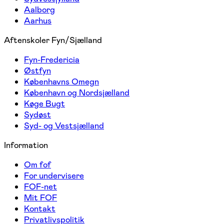
Aalborg
Aarhus
Aftenskoler Fyn/Sjælland
Fyn-Fredericia
Østfyn
Københavns Omegn
København og Nordsjælland
Køge Bugt
Sydøst
Syd- og Vestsjælland
Information
Om fof
For undervisere
FOF-net
Mit FOF
Kontakt
Privatlivspolitik