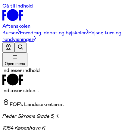
Gå til indhold
Aftenskolen
Kurser
Foredrag, debat og højskoler
Rejser, ture og
rundvisninger
Open menu
Indlæser indhold
Indlæser siden...
FOF's Landssekretariat
Peder Skrams Gade 5, 1.
1054 København K