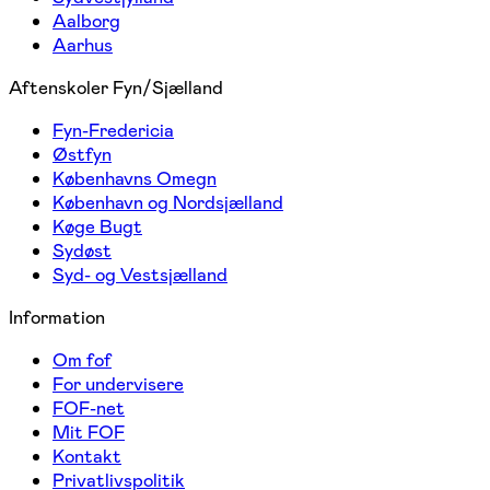
Aalborg
Aarhus
Aftenskoler Fyn/Sjælland
Fyn-Fredericia
Østfyn
Københavns Omegn
København og Nordsjælland
Køge Bugt
Sydøst
Syd- og Vestsjælland
Information
Om fof
For undervisere
FOF-net
Mit FOF
Kontakt
Privatlivspolitik