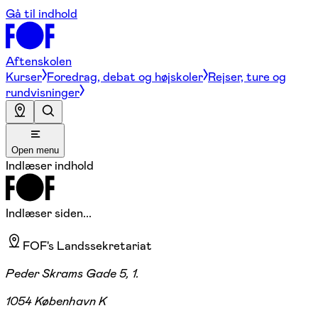
Gå til indhold
Aftenskolen
Kurser
Foredrag, debat og højskoler
Rejser, ture og
rundvisninger
Open menu
Indlæser indhold
Indlæser siden...
FOF's Landssekretariat
Peder Skrams Gade 5, 1.
1054 København K