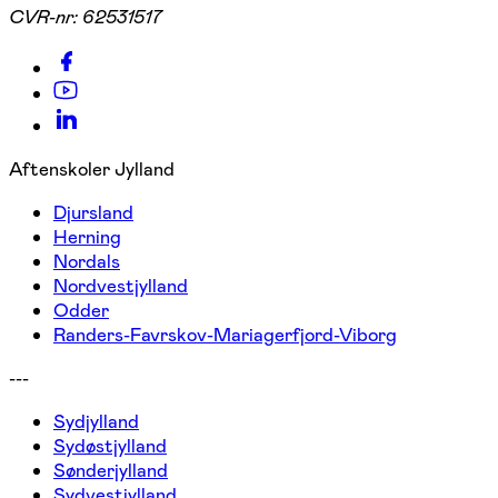
CVR-nr:
62531517
Aftenskoler Jylland
Djursland
Herning
Nordals
Nordvestjylland
Odder
Randers-Favrskov-Mariagerfjord-Viborg
---
Sydjylland
Sydøstjylland
Sønderjylland
Sydvestjylland