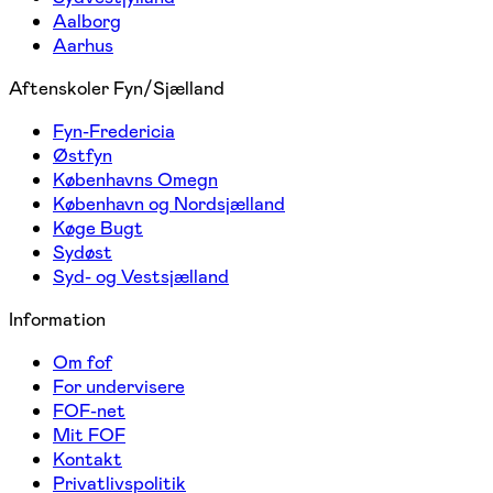
Aalborg
Aarhus
Aftenskoler Fyn/Sjælland
Fyn-Fredericia
Østfyn
Københavns Omegn
København og Nordsjælland
Køge Bugt
Sydøst
Syd- og Vestsjælland
Information
Om fof
For undervisere
FOF-net
Mit FOF
Kontakt
Privatlivspolitik