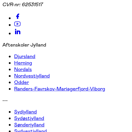
CVR-nr:
62531517
Aftenskoler Jylland
Djursland
Herning
Nordals
Nordvestjylland
Odder
Randers-Favrskov-Mariagerfjord-Viborg
---
Sydjylland
Sydøstjylland
Sønderjylland
Sydvestjylland