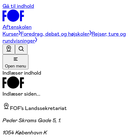
Gå til indhold
Aftenskolen
Kurser
Foredrag, debat og højskoler
Rejser, ture og
rundvisninger
Open menu
Indlæser indhold
Indlæser siden...
FOF's Landssekretariat
Peder Skrams Gade 5, 1.
1054 København K