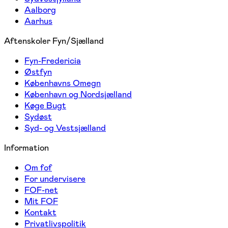
Aalborg
Aarhus
Aftenskoler Fyn/Sjælland
Fyn-Fredericia
Østfyn
Københavns Omegn
København og Nordsjælland
Køge Bugt
Sydøst
Syd- og Vestsjælland
Information
Om fof
For undervisere
FOF-net
Mit FOF
Kontakt
Privatlivspolitik