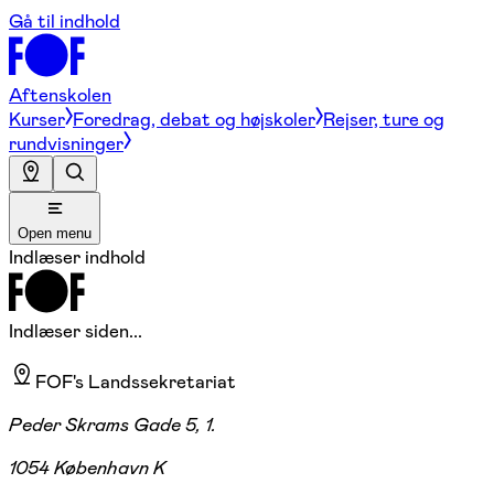
Gå til indhold
Aftenskolen
Kurser
Foredrag, debat og højskoler
Rejser, ture og
rundvisninger
Open menu
Indlæser indhold
Indlæser siden...
FOF's Landssekretariat
Peder Skrams Gade 5, 1.
1054 København K