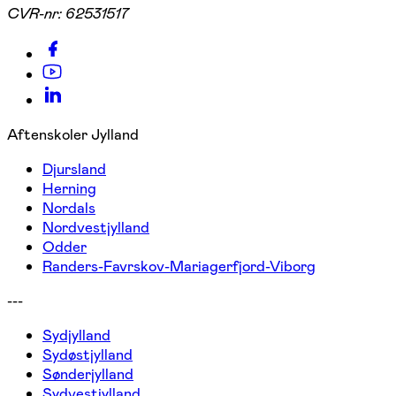
CVR-nr:
62531517
Aftenskoler Jylland
Djursland
Herning
Nordals
Nordvestjylland
Odder
Randers-Favrskov-Mariagerfjord-Viborg
---
Sydjylland
Sydøstjylland
Sønderjylland
Sydvestjylland