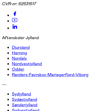
CVR-nr:
62531517
Aftenskoler Jylland
Djursland
Herning
Nordals
Nordvestjylland
Odder
Randers-Favrskov-Mariagerfjord-Viborg
---
Sydjylland
Sydøstjylland
Sønderjylland
Sydvestjylland