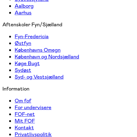
Aalborg
Aarhus
Aftenskoler Fyn/Sjælland
Fyn-Fredericia
Østfyn
Københavns Omegn
København og Nordsjælland
Køge Bugt
Sydøst
Syd- og Vestsjælland
Information
Om fof
For undervisere
FOF-net
Mit FOF
Kontakt
Privatlivspolitik