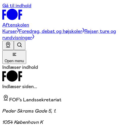
Gå til indhold
Aftenskolen
Kurser
Foredrag, debat og højskoler
Rejser, ture og
rundvisninger
Open menu
Indlæser indhold
Indlæser siden...
FOF's Landssekretariat
Peder Skrams Gade 5, 1.
1054 København K