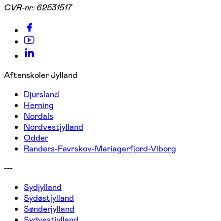
CVR-nr:
62531517
Aftenskoler Jylland
Djursland
Herning
Nordals
Nordvestjylland
Odder
Randers-Favrskov-Mariagerfjord-Viborg
---
Sydjylland
Sydøstjylland
Sønderjylland
Sydvestjylland