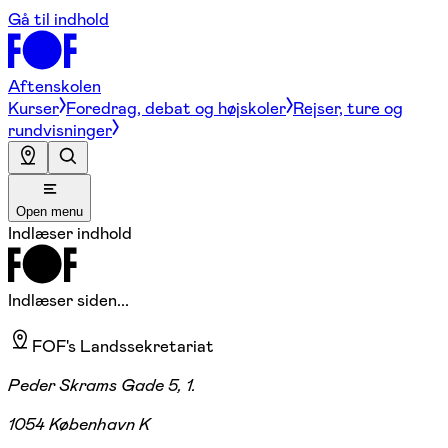
Gå til indhold
Aftenskolen
Kurser
Foredrag, debat og højskoler
Rejser, ture og
rundvisninger
Open menu
Indlæser indhold
Indlæser siden...
FOF's Landssekretariat
Peder Skrams Gade 5, 1.
1054 København K