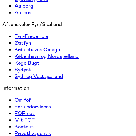
Aalborg
Aarhus
Aftenskoler Fyn/Sjælland
Fyn-Fredericia
Østfyn
Københavns Omegn
København og Nordsjælland
Køge Bugt
Sydøst
Syd- og Vestsjælland
Information
Om fof
For undervisere
FOF-net
Mit FOF
Kontakt
Privatlivspolitik