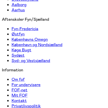
Aalborg
Aarhus
Aftenskoler Fyn/Sjælland
Fyn-Fredericia
Østfyn
Københavns Omegn
København og Nordsjælland
Køge Bugt
Sydøst
Syd- og Vestsjælland
Information
Om fof
For undervisere
FOF-net
Mit FOF
Kontakt
Privatlivspolitik