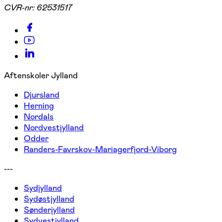
CVR-nr:
62531517
Aftenskoler Jylland
Djursland
Herning
Nordals
Nordvestjylland
Odder
Randers-Favrskov-Mariagerfjord-Viborg
---
Sydjylland
Sydøstjylland
Sønderjylland
Sydvestjylland