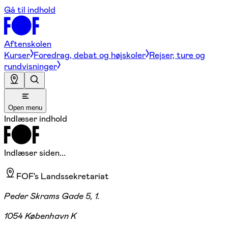
Gå til indhold
Aftenskolen
Kurser
Foredrag, debat og højskoler
Rejser, ture og
rundvisninger
Open menu
Indlæser indhold
Indlæser siden...
FOF's Landssekretariat
Peder Skrams Gade 5, 1.
1054 København K