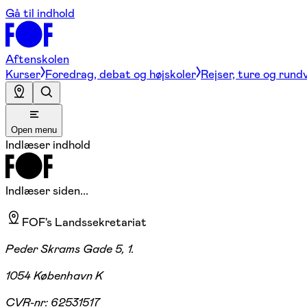
Gå til indhold
Aftenskolen
Kurser
Foredrag, debat og højskoler
Rejser, ture og rund
Open menu
Indlæser indhold
Indlæser siden...
FOF's Landssekretariat
Peder Skrams Gade 5, 1.
1054 København K
CVR-nr:
62531517