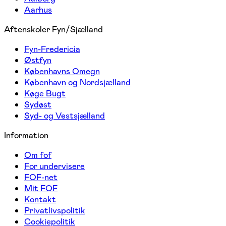
Aarhus
Aftenskoler Fyn/Sjælland
Fyn-Fredericia
Østfyn
Københavns Omegn
København og Nordsjælland
Køge Bugt
Sydøst
Syd- og Vestsjælland
Information
Om fof
For undervisere
FOF-net
Mit FOF
Kontakt
Privatlivspolitik
Cookiepolitik