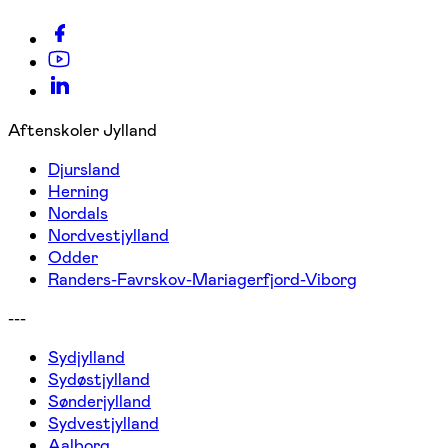
Aftenskoler Jylland
Djursland
Herning
Nordals
Nordvestjylland
Odder
Randers-Favrskov-Mariagerfjord-Viborg
---
Sydjylland
Sydøstjylland
Sønderjylland
Sydvestjylland
Aalborg