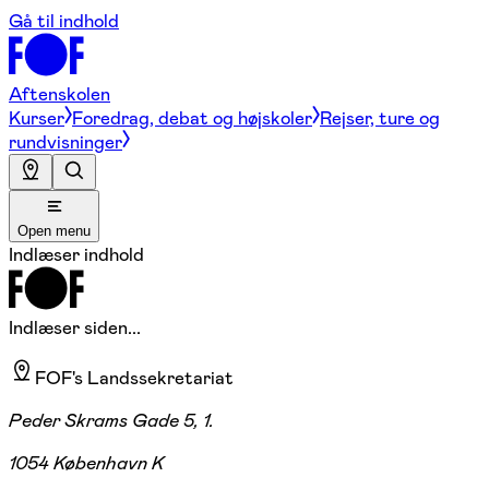
Gå til indhold
Aftenskolen
Kurser
Foredrag, debat og højskoler
Rejser, ture og
rundvisninger
Open menu
Indlæser indhold
Indlæser siden...
FOF's Landssekretariat
Peder Skrams Gade 5, 1.
1054 København K