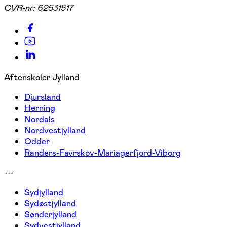
CVR-nr:
62531517
Aftenskoler Jylland
Djursland
Herning
Nordals
Nordvestjylland
Odder
Randers-Favrskov-Mariagerfjord-Viborg
---
Sydjylland
Sydøstjylland
Sønderjylland
Sydvestjylland