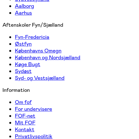
Aalborg
Aarhus
Aftenskoler Fyn/Sjælland
Fyn-Fredericia
Østfyn
Københavns Omegn
København og Nordsjælland
Køge Bugt
Sydøst
Syd- og Vestsjælland
Information
Om fof
For undervisere
FOF-net
Mit FOF
Kontakt
Privatlivspolitik