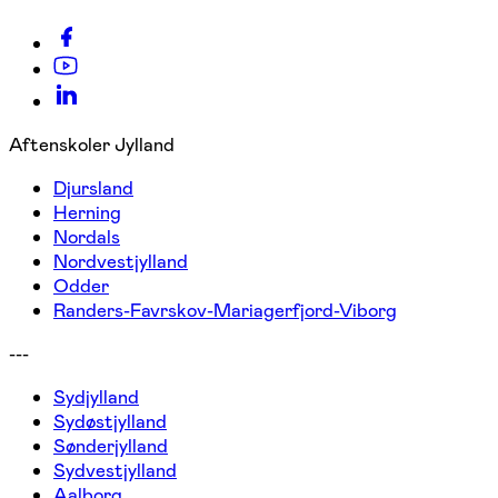
Aftenskoler Jylland
Djursland
Herning
Nordals
Nordvestjylland
Odder
Randers-Favrskov-Mariagerfjord-Viborg
---
Sydjylland
Sydøstjylland
Sønderjylland
Sydvestjylland
Aalborg