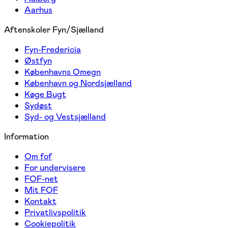
Aarhus
Aftenskoler Fyn/Sjælland
Fyn-Fredericia
Østfyn
Københavns Omegn
København og Nordsjælland
Køge Bugt
Sydøst
Syd- og Vestsjælland
Information
Om fof
For undervisere
FOF-net
Mit FOF
Kontakt
Privatlivspolitik
Cookiepolitik