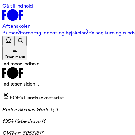
Gå til indhold
Aftenskolen
Kurser
Foredrag, debat og højskoler
Rejser, ture og rund
Open menu
Indlæser indhold
Indlæser siden...
FOF's Landssekretariat
Peder Skrams Gade 5, 1.
1054 København K
CVR-nr:
62531517