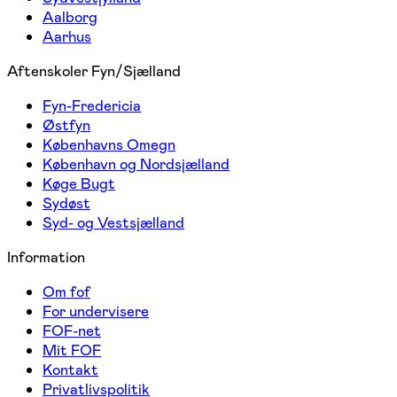
Aalborg
Aarhus
Aftenskoler Fyn/Sjælland
Fyn-Fredericia
Østfyn
Københavns Omegn
København og Nordsjælland
Køge Bugt
Sydøst
Syd- og Vestsjælland
Information
Om fof
For undervisere
FOF-net
Mit FOF
Kontakt
Privatlivspolitik