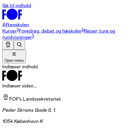
Gå til indhold
Aftenskolen
Kurser
Foredrag, debat og højskoler
Rejser, ture og
rundvisninger
Open menu
Indlæser indhold
Indlæser siden...
FOF's Landssekretariat
Peder Skrams Gade 5, 1.
1054 København K