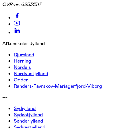
CVR-nr:
62531517
Aftenskoler Jylland
Djursland
Herning
Nordals
Nordvestjylland
Odder
Randers-Favrskov-Mariagerfjord-Viborg
---
Sydjylland
Sydøstjylland
Sønderjylland
Sydvestjylland