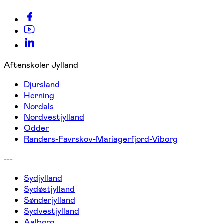
Aftenskoler Jylland
Djursland
Herning
Nordals
Nordvestjylland
Odder
Randers-Favrskov-Mariagerfjord-Viborg
---
Sydjylland
Sydøstjylland
Sønderjylland
Sydvestjylland
Aalborg