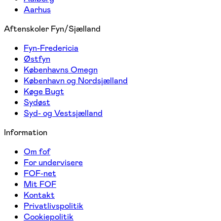
Aarhus
Aftenskoler Fyn/Sjælland
Fyn-Fredericia
Østfyn
Københavns Omegn
København og Nordsjælland
Køge Bugt
Sydøst
Syd- og Vestsjælland
Information
Om fof
For undervisere
FOF-net
Mit FOF
Kontakt
Privatlivspolitik
Cookiepolitik