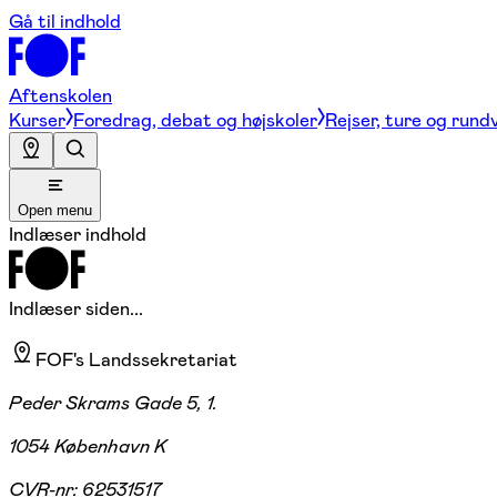
Gå til indhold
Aftenskolen
Kurser
Foredrag, debat og højskoler
Rejser, ture og rund
Open menu
Indlæser indhold
Indlæser siden...
FOF's Landssekretariat
Peder Skrams Gade 5, 1.
1054 København K
CVR-nr:
62531517