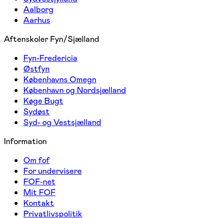
Aalborg
Aarhus
Aftenskoler Fyn/Sjælland
Fyn-Fredericia
Østfyn
Københavns Omegn
København og Nordsjælland
Køge Bugt
Sydøst
Syd- og Vestsjælland
Information
Om fof
For undervisere
FOF-net
Mit FOF
Kontakt
Privatlivspolitik