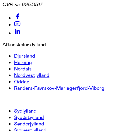
CVR-nr:
62531517
Aftenskoler Jylland
Djursland
Herning
Nordals
Nordvestjylland
Odder
Randers-Favrskov-Mariagerfjord-Viborg
---
Sydjylland
Sydøstjylland
Sønderjylland
Sydvestjylland