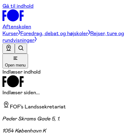
Gå til indhold
Aftenskolen
Kurser
Foredrag, debat og højskoler
Rejser, ture og
rundvisninger
Open menu
Indlæser indhold
Indlæser siden...
FOF's Landssekretariat
Peder Skrams Gade 5, 1.
1054 København K