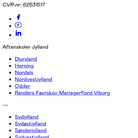
CVR-nr:
62531517
Aftenskoler Jylland
Djursland
Herning
Nordals
Nordvestjylland
Odder
Randers-Favrskov-Mariagerfjord-Viborg
---
Sydjylland
Sydøstjylland
Sønderjylland
Sydvestjylland