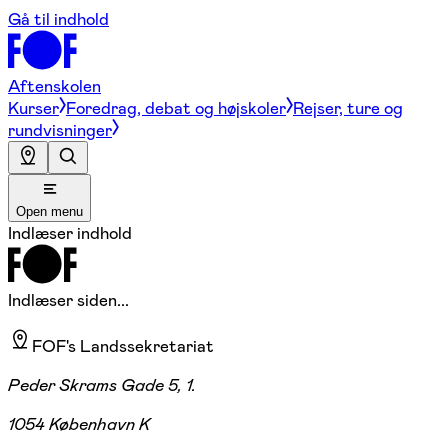
Gå til indhold
Aftenskolen
Kurser
Foredrag, debat og højskoler
Rejser, ture og
rundvisninger
Open menu
Indlæser indhold
Indlæser siden...
FOF's Landssekretariat
Peder Skrams Gade 5, 1.
1054 København K