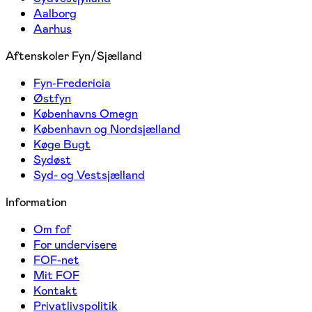
Aalborg
Aarhus
Aftenskoler Fyn/Sjælland
Fyn-Fredericia
Østfyn
Københavns Omegn
København og Nordsjælland
Køge Bugt
Sydøst
Syd- og Vestsjælland
Information
Om fof
For undervisere
FOF-net
Mit FOF
Kontakt
Privatlivspolitik