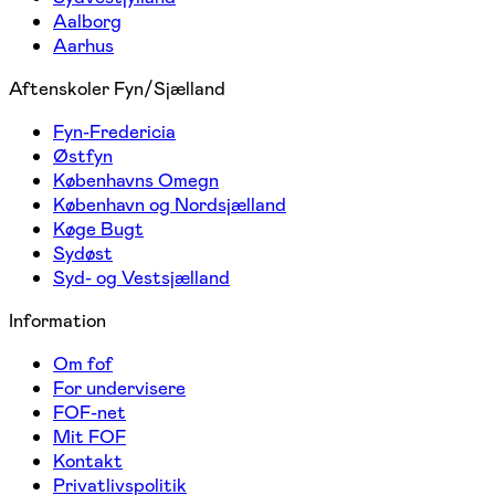
Aalborg
Aarhus
Aftenskoler Fyn/Sjælland
Fyn-Fredericia
Østfyn
Københavns Omegn
København og Nordsjælland
Køge Bugt
Sydøst
Syd- og Vestsjælland
Information
Om fof
For undervisere
FOF-net
Mit FOF
Kontakt
Privatlivspolitik