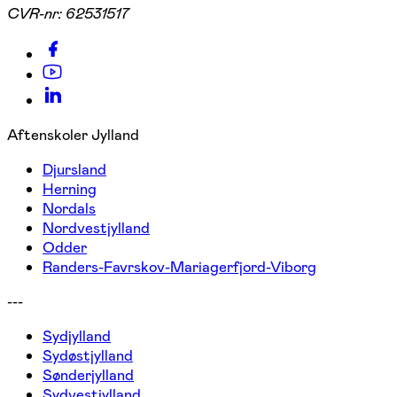
CVR-nr:
62531517
Aftenskoler Jylland
Djursland
Herning
Nordals
Nordvestjylland
Odder
Randers-Favrskov-Mariagerfjord-Viborg
---
Sydjylland
Sydøstjylland
Sønderjylland
Sydvestjylland