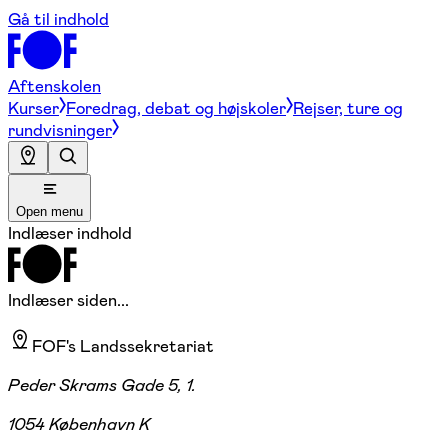
Gå til indhold
Aftenskolen
Kurser
Foredrag, debat og højskoler
Rejser, ture og
rundvisninger
Open menu
Indlæser indhold
Indlæser siden...
FOF's Landssekretariat
Peder Skrams Gade 5, 1.
1054 København K