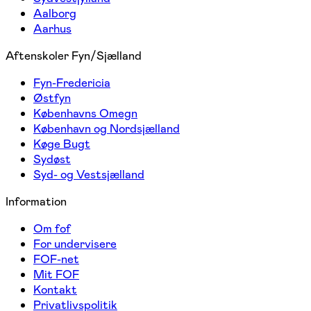
Aalborg
Aarhus
Aftenskoler Fyn/Sjælland
Fyn-Fredericia
Østfyn
Københavns Omegn
København og Nordsjælland
Køge Bugt
Sydøst
Syd- og Vestsjælland
Information
Om fof
For undervisere
FOF-net
Mit FOF
Kontakt
Privatlivspolitik