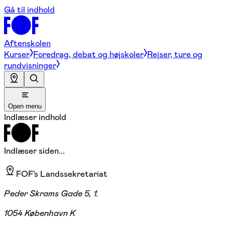
Gå til indhold
Aftenskolen
Kurser
Foredrag, debat og højskoler
Rejser, ture og
rundvisninger
Open menu
Indlæser indhold
Indlæser siden...
FOF's Landssekretariat
Peder Skrams Gade 5, 1.
1054 København K