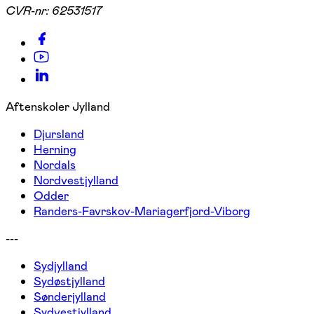
CVR-nr:
62531517
Aftenskoler Jylland
Djursland
Herning
Nordals
Nordvestjylland
Odder
Randers-Favrskov-Mariagerfjord-Viborg
---
Sydjylland
Sydøstjylland
Sønderjylland
Sydvestjylland