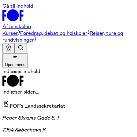
Gå til indhold
Aftenskolen
Kurser
Foredrag, debat og højskoler
Rejser, ture og
rundvisninger
Open menu
Indlæser indhold
Indlæser siden...
FOF's Landssekretariat
Peder Skrams Gade 5, 1.
1054 København K