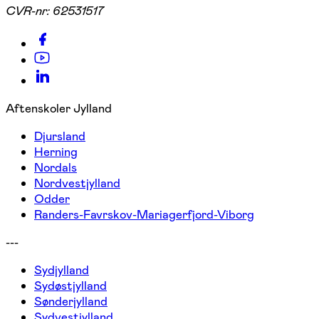
CVR-nr:
62531517
Aftenskoler Jylland
Djursland
Herning
Nordals
Nordvestjylland
Odder
Randers-Favrskov-Mariagerfjord-Viborg
---
Sydjylland
Sydøstjylland
Sønderjylland
Sydvestjylland