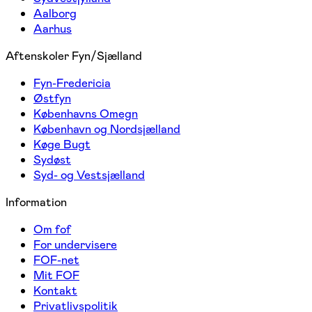
Aalborg
Aarhus
Aftenskoler Fyn/Sjælland
Fyn-Fredericia
Østfyn
Københavns Omegn
København og Nordsjælland
Køge Bugt
Sydøst
Syd- og Vestsjælland
Information
Om fof
For undervisere
FOF-net
Mit FOF
Kontakt
Privatlivspolitik