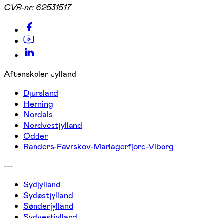
CVR-nr:
62531517
Aftenskoler Jylland
Djursland
Herning
Nordals
Nordvestjylland
Odder
Randers-Favrskov-Mariagerfjord-Viborg
---
Sydjylland
Sydøstjylland
Sønderjylland
Sydvestjylland