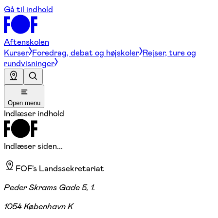
Gå til indhold
Aftenskolen
Kurser
Foredrag, debat og højskoler
Rejser, ture og
rundvisninger
Open menu
Indlæser indhold
Indlæser siden...
FOF's Landssekretariat
Peder Skrams Gade 5, 1.
1054 København K