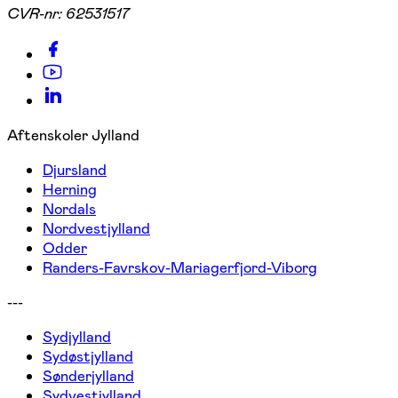
CVR-nr:
62531517
Aftenskoler Jylland
Djursland
Herning
Nordals
Nordvestjylland
Odder
Randers-Favrskov-Mariagerfjord-Viborg
---
Sydjylland
Sydøstjylland
Sønderjylland
Sydvestjylland