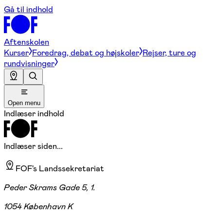
Gå til indhold
Aftenskolen
Kurser
Foredrag, debat og højskoler
Rejser, ture og
rundvisninger
Open menu
Indlæser indhold
Indlæser siden...
FOF's Landssekretariat
Peder Skrams Gade 5, 1.
1054 København K