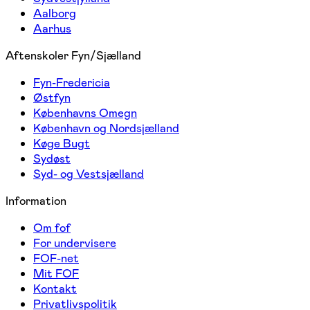
Aalborg
Aarhus
Aftenskoler Fyn/Sjælland
Fyn-Fredericia
Østfyn
Københavns Omegn
København og Nordsjælland
Køge Bugt
Sydøst
Syd- og Vestsjælland
Information
Om fof
For undervisere
FOF-net
Mit FOF
Kontakt
Privatlivspolitik