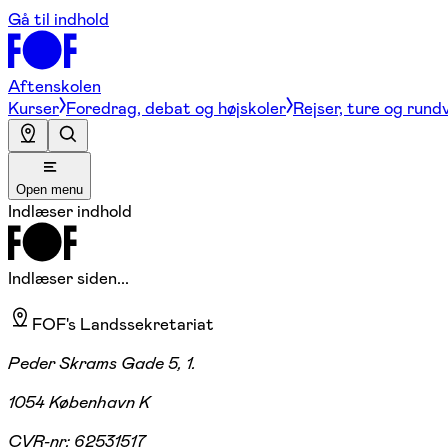
Gå til indhold
Aftenskolen
Kurser
Foredrag, debat og højskoler
Rejser, ture og rund
Open menu
Indlæser indhold
Indlæser siden...
FOF's Landssekretariat
Peder Skrams Gade 5, 1.
1054 København K
CVR-nr:
62531517