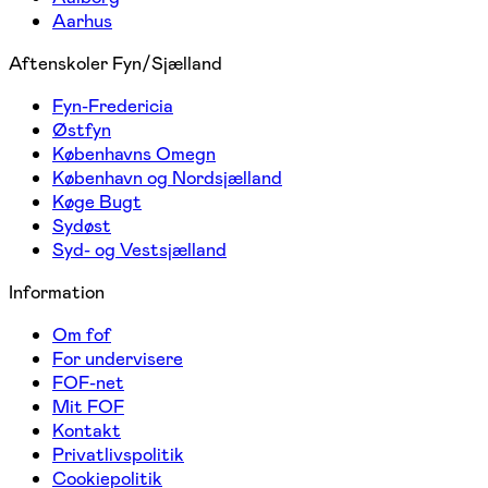
Aarhus
Aftenskoler Fyn/Sjælland
Fyn-Fredericia
Østfyn
Københavns Omegn
København og Nordsjælland
Køge Bugt
Sydøst
Syd- og Vestsjælland
Information
Om fof
For undervisere
FOF-net
Mit FOF
Kontakt
Privatlivspolitik
Cookiepolitik