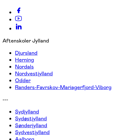
Aftenskoler Jylland
Djursland
Herning
Nordals
Nordvestjylland
Odder
Randers-Favrskov-Mariagerfjord-Viborg
---
Sydjylland
Sydøstjylland
Sønderjylland
Sydvestjylland
Aalborg