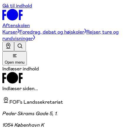
Gå til indhold
Aftenskolen
Kurser
Foredrag, debat og højskoler
Rejser, ture og
rundvisninger
Open menu
Indlæser indhold
Indlæser siden...
FOF's Landssekretariat
Peder Skrams Gade 5, 1.
1054 København K