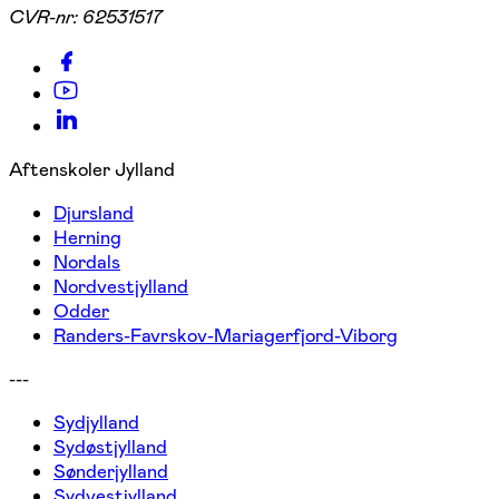
CVR-nr:
62531517
Aftenskoler Jylland
Djursland
Herning
Nordals
Nordvestjylland
Odder
Randers-Favrskov-Mariagerfjord-Viborg
---
Sydjylland
Sydøstjylland
Sønderjylland
Sydvestjylland