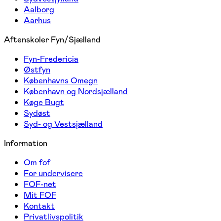
Aalborg
Aarhus
Aftenskoler Fyn/Sjælland
Fyn-Fredericia
Østfyn
Københavns Omegn
København og Nordsjælland
Køge Bugt
Sydøst
Syd- og Vestsjælland
Information
Om fof
For undervisere
FOF-net
Mit FOF
Kontakt
Privatlivspolitik