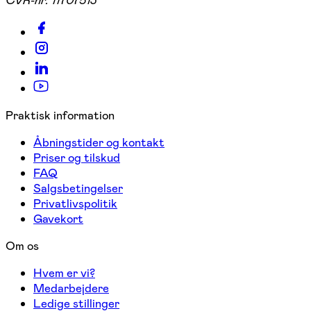
CVR-nr:
11707513
Praktisk information
Åbningstider og kontakt
Priser og tilskud
FAQ
Salgsbetingelser
Privatlivspolitik
Gavekort
Om os
Hvem er vi?
Medarbejdere
Ledige stillinger