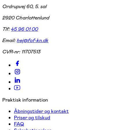
Ordrupvej 60, 5. sal
2920 Charlottenlund
Tlf:
45 96 01 00
Email:
hej@fof-kn.dk
CVR-nr:
11707513
Praktisk information
Åbningstider og kontakt
Priser og tilskud
FAQ