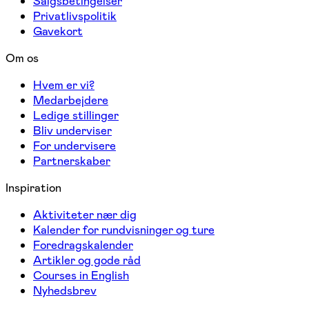
Salgsbetingelser
Privatlivspolitik
Gavekort
Om os
Hvem er vi?
Medarbejdere
Ledige stillinger
Bliv underviser
For undervisere
Partnerskaber
Inspiration
Aktiviteter nær dig
Kalender for rundvisninger og ture
Foredragskalender
Artikler og gode råd
Courses in English
Nyhedsbrev