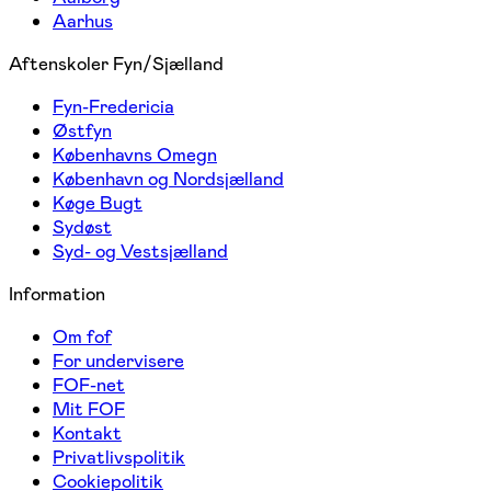
Aarhus
Aftenskoler Fyn/Sjælland
Fyn-Fredericia
Østfyn
Københavns Omegn
København og Nordsjælland
Køge Bugt
Sydøst
Syd- og Vestsjælland
Information
Om fof
For undervisere
FOF-net
Mit FOF
Kontakt
Privatlivspolitik
Cookiepolitik