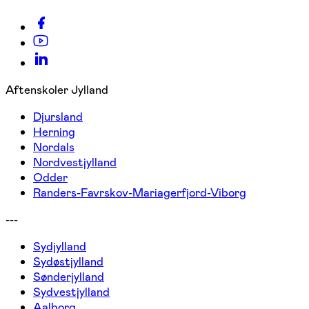
Aftenskoler Jylland
Djursland
Herning
Nordals
Nordvestjylland
Odder
Randers-Favrskov-Mariagerfjord-Viborg
---
Sydjylland
Sydøstjylland
Sønderjylland
Sydvestjylland
Aalborg