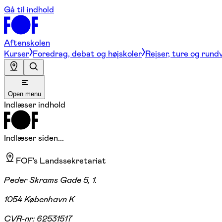
Gå til indhold
Aftenskolen
Kurser
Foredrag, debat og højskoler
Rejser, ture og rund
Open menu
Indlæser indhold
Indlæser siden...
FOF's Landssekretariat
Peder Skrams Gade 5, 1.
1054 København K
CVR-nr:
62531517