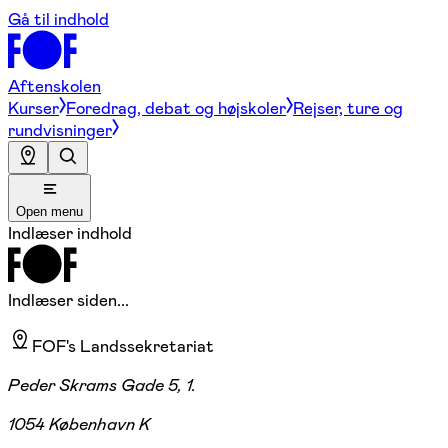
Gå til indhold
Aftenskolen
Kurser
Foredrag, debat og højskoler
Rejser, ture og
rundvisninger
Open menu
Indlæser indhold
Indlæser siden...
FOF's Landssekretariat
Peder Skrams Gade 5, 1.
1054 København K