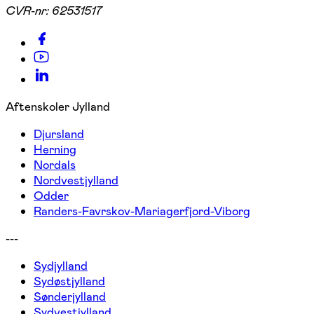
CVR-nr:
62531517
Aftenskoler Jylland
Djursland
Herning
Nordals
Nordvestjylland
Odder
Randers-Favrskov-Mariagerfjord-Viborg
---
Sydjylland
Sydøstjylland
Sønderjylland
Sydvestjylland