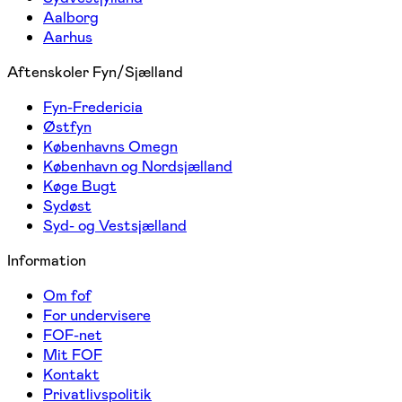
Aalborg
Aarhus
Aftenskoler Fyn/Sjælland
Fyn-Fredericia
Østfyn
Københavns Omegn
København og Nordsjælland
Køge Bugt
Sydøst
Syd- og Vestsjælland
Information
Om fof
For undervisere
FOF-net
Mit FOF
Kontakt
Privatlivspolitik