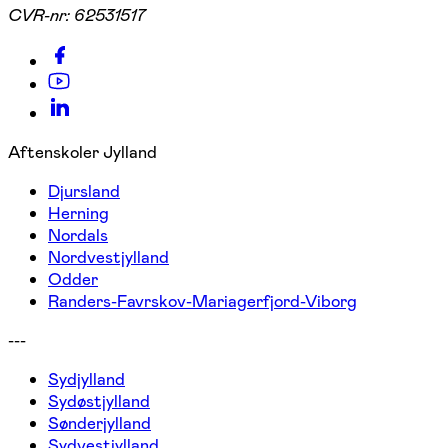
CVR-nr:
62531517
Aftenskoler Jylland
Djursland
Herning
Nordals
Nordvestjylland
Odder
Randers-Favrskov-Mariagerfjord-Viborg
---
Sydjylland
Sydøstjylland
Sønderjylland
Sydvestjylland