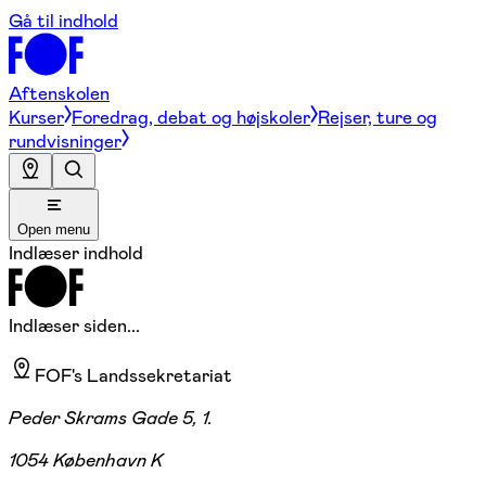
Gå til indhold
Aftenskolen
Kurser
Foredrag, debat og højskoler
Rejser, ture og
rundvisninger
Open menu
Indlæser indhold
Indlæser siden...
FOF's Landssekretariat
Peder Skrams Gade 5, 1.
1054 København K