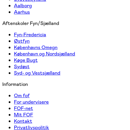
Aalborg
Aarhus
Aftenskoler Fyn/Sjælland
Fyn-Fredericia
Østfyn
Københavns Omegn
København og Nordsjælland
Køge Bugt
Sydøst
Syd- og Vestsjælland
Information
Om fof
For undervisere
FOF-net
Mit FOF
Kontakt
Privatlivspolitik