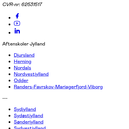
CVR-nr:
62531517
Aftenskoler Jylland
Djursland
Herning
Nordals
Nordvestjylland
Odder
Randers-Favrskov-Mariagerfjord-Viborg
---
Sydjylland
Sydøstjylland
Sønderjylland
Sydvestjylland