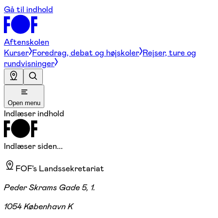
Gå til indhold
Aftenskolen
Kurser
Foredrag, debat og højskoler
Rejser, ture og
rundvisninger
Open menu
Indlæser indhold
Indlæser siden...
FOF's Landssekretariat
Peder Skrams Gade 5, 1.
1054 København K