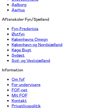
Aalborg
Aarhus
Aftenskoler Fyn/Sjælland
Fyn-Fredericia
Østfyn
Københavns Omegn
København og Nordsjælland
Køge Bugt
Sydøst
Syd- og Vestsjælland
Information
Om fof
For undervisere
FOF-net
Mit FOF
Kontakt
Privatlivspolitik