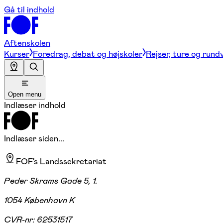
Gå til indhold
Aftenskolen
Kurser
Foredrag, debat og højskoler
Rejser, ture og rund
Open menu
Indlæser indhold
Indlæser siden...
FOF's Landssekretariat
Peder Skrams Gade 5, 1.
1054 København K
CVR-nr:
62531517