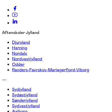
Aftenskoler Jylland
Djursland
Herning
Nordals
Nordvestjylland
Odder
Randers-Favrskov-Mariagerfjord-Viborg
---
Sydjylland
Sydøstjylland
Sønderjylland
Sydvestjylland
Aalborg