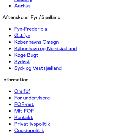
Aarhus
Aftenskoler Fyn/Sjælland
Fyn-Fredericia
Østfyn
Københavns Omegn
København og Nordsjælland
Køge Bugt
Sydøst
Syd- og Vestsjælland
Information
Om fof
For undervisere
FOF-net
Mit FOF
Kontakt
Privatlivspolitik
Cookiepolitik