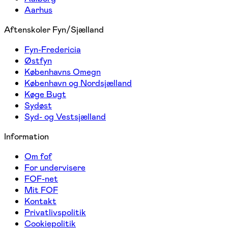
Aarhus
Aftenskoler Fyn/Sjælland
Fyn-Fredericia
Østfyn
Københavns Omegn
København og Nordsjælland
Køge Bugt
Sydøst
Syd- og Vestsjælland
Information
Om fof
For undervisere
FOF-net
Mit FOF
Kontakt
Privatlivspolitik
Cookiepolitik