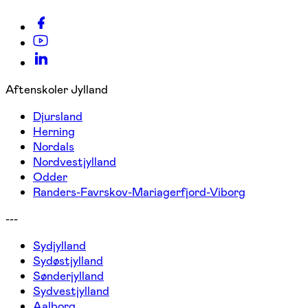
Aftenskoler Jylland
Djursland
Herning
Nordals
Nordvestjylland
Odder
Randers-Favrskov-Mariagerfjord-Viborg
---
Sydjylland
Sydøstjylland
Sønderjylland
Sydvestjylland
Aalborg