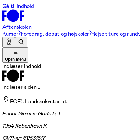
Gå til indhold
Aftenskolen
Kurser
Foredrag, debat og højskoler
Rejser, ture og rund
Open menu
Indlæser indhold
Indlæser siden...
FOF's Landssekretariat
Peder Skrams Gade 5, 1.
1054 København K
CVR-nr:
62531517