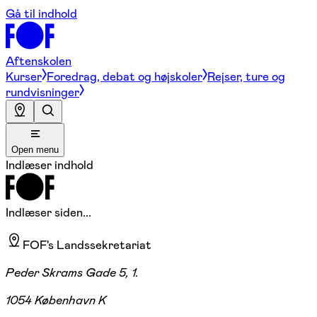
Gå til indhold
Aftenskolen
Kurser
Foredrag, debat og højskoler
Rejser, ture og
rundvisninger
Open menu
Indlæser indhold
Indlæser siden...
FOF's Landssekretariat
Peder Skrams Gade 5, 1.
1054 København K