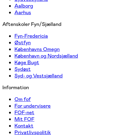
Aalborg
Aarhus
Aftenskoler Fyn/Sjælland
Fyn-Fredericia
Østfyn
Københavns Omegn
København og Nordsjælland
Køge Bugt
Sydøst
Syd- og Vestsjælland
Information
Om fof
For undervisere
FOF-net
Mit FOF
Kontakt
Privatlivspolitik