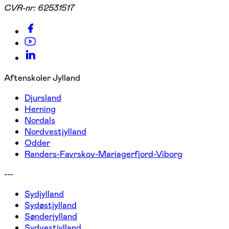
CVR-nr:
62531517
Aftenskoler Jylland
Djursland
Herning
Nordals
Nordvestjylland
Odder
Randers-Favrskov-Mariagerfjord-Viborg
---
Sydjylland
Sydøstjylland
Sønderjylland
Sydvestjylland