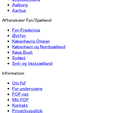
Aalborg
Aarhus
Aftenskoler Fyn/Sjælland
Fyn-Fredericia
Østfyn
Københavns Omegn
København og Nordsjælland
Køge Bugt
Sydøst
Syd- og Vestsjælland
Information
Om fof
For undervisere
FOF-net
Mit FOF
Kontakt
Privatlivspolitik