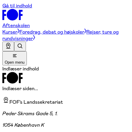
Gå til indhold
Aftenskolen
Kurser
Foredrag, debat og højskoler
Rejser, ture og
rundvisninger
Open menu
Indlæser indhold
Indlæser siden...
FOF's Landssekretariat
Peder Skrams Gade 5, 1.
1054 København K