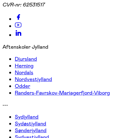
CVR-nr:
62531517
Aftenskoler Jylland
Djursland
Herning
Nordals
Nordvestjylland
Odder
Randers-Favrskov-Mariagerfjord-Viborg
---
Sydjylland
Sydøstjylland
Sønderjylland
Sydvestjylland