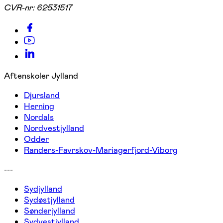
CVR-nr:
62531517
Aftenskoler Jylland
Djursland
Herning
Nordals
Nordvestjylland
Odder
Randers-Favrskov-Mariagerfjord-Viborg
---
Sydjylland
Sydøstjylland
Sønderjylland
Sydvestjylland