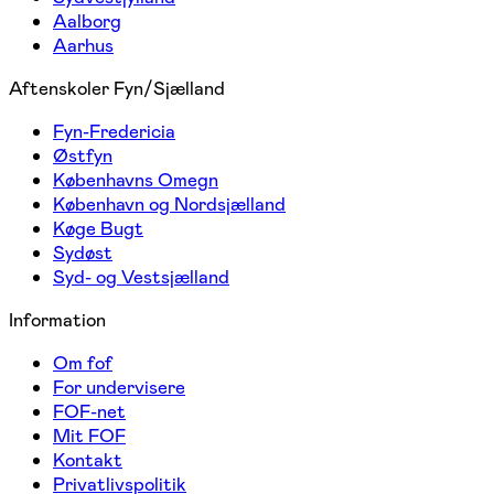
Aalborg
Aarhus
Aftenskoler Fyn/Sjælland
Fyn-Fredericia
Østfyn
Københavns Omegn
København og Nordsjælland
Køge Bugt
Sydøst
Syd- og Vestsjælland
Information
Om fof
For undervisere
FOF-net
Mit FOF
Kontakt
Privatlivspolitik