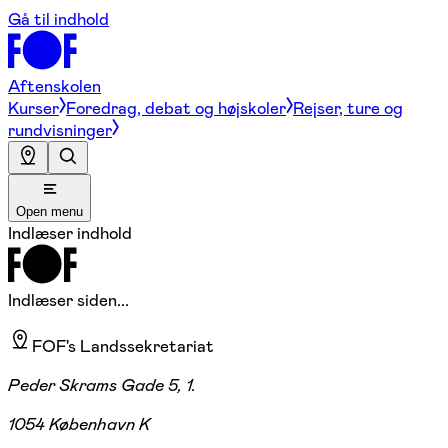
Gå til indhold
Aftenskolen
Kurser
Foredrag, debat og højskoler
Rejser, ture og
rundvisninger
Open menu
Indlæser indhold
Indlæser siden...
FOF's Landssekretariat
Peder Skrams Gade 5, 1.
1054 København K