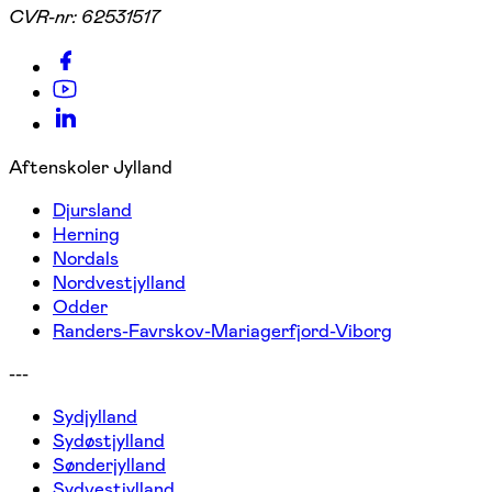
CVR-nr:
62531517
Aftenskoler Jylland
Djursland
Herning
Nordals
Nordvestjylland
Odder
Randers-Favrskov-Mariagerfjord-Viborg
---
Sydjylland
Sydøstjylland
Sønderjylland
Sydvestjylland