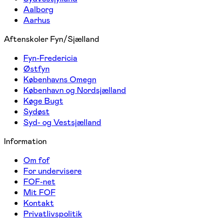
Aalborg
Aarhus
Aftenskoler Fyn/Sjælland
Fyn-Fredericia
Østfyn
Københavns Omegn
København og Nordsjælland
Køge Bugt
Sydøst
Syd- og Vestsjælland
Information
Om fof
For undervisere
FOF-net
Mit FOF
Kontakt
Privatlivspolitik