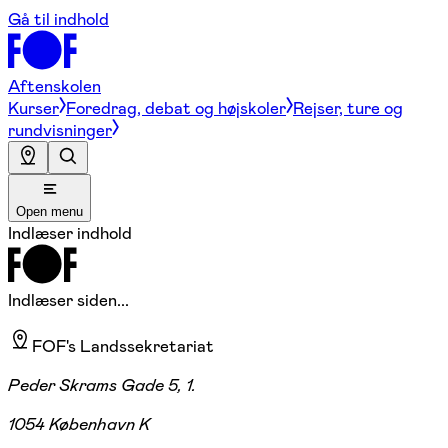
Gå til indhold
Aftenskolen
Kurser
Foredrag, debat og højskoler
Rejser, ture og
rundvisninger
Open menu
Indlæser indhold
Indlæser siden...
FOF's Landssekretariat
Peder Skrams Gade 5, 1.
1054 København K