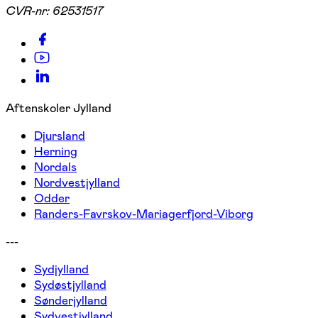
CVR-nr:
62531517
Aftenskoler Jylland
Djursland
Herning
Nordals
Nordvestjylland
Odder
Randers-Favrskov-Mariagerfjord-Viborg
---
Sydjylland
Sydøstjylland
Sønderjylland
Sydvestjylland