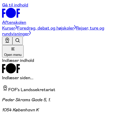
Gå til indhold
Aftenskolen
Kurser
Foredrag, debat og højskoler
Rejser, ture og
rundvisninger
Open menu
Indlæser indhold
Indlæser siden...
FOF's Landssekretariat
Peder Skrams Gade 5, 1.
1054 København K