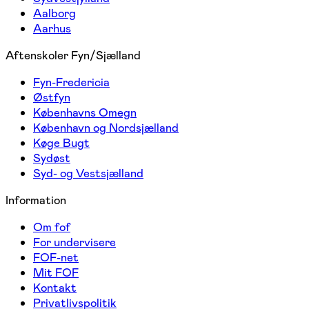
Aalborg
Aarhus
Aftenskoler Fyn/Sjælland
Fyn-Fredericia
Østfyn
Københavns Omegn
København og Nordsjælland
Køge Bugt
Sydøst
Syd- og Vestsjælland
Information
Om fof
For undervisere
FOF-net
Mit FOF
Kontakt
Privatlivspolitik