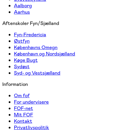
Aalborg
Aarhus
Aftenskoler Fyn/Sjælland
Fyn-Fredericia
Østfyn
Københavns Omegn
København og Nordsjælland
Køge Bugt
Sydøst
Syd- og Vestsjælland
Information
Om fof
For undervisere
FOF-net
Mit FOF
Kontakt
Privatlivspolitik