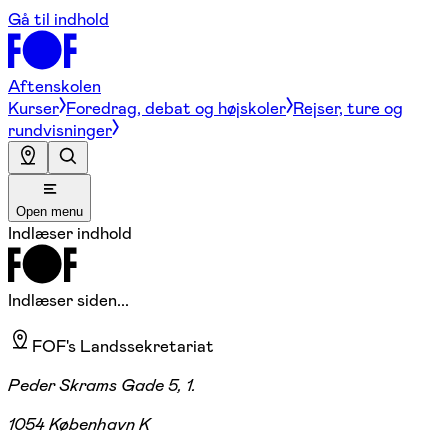
Gå til indhold
Aftenskolen
Kurser
Foredrag, debat og højskoler
Rejser, ture og
rundvisninger
Open menu
Indlæser indhold
Indlæser siden...
FOF's Landssekretariat
Peder Skrams Gade 5, 1.
1054 København K