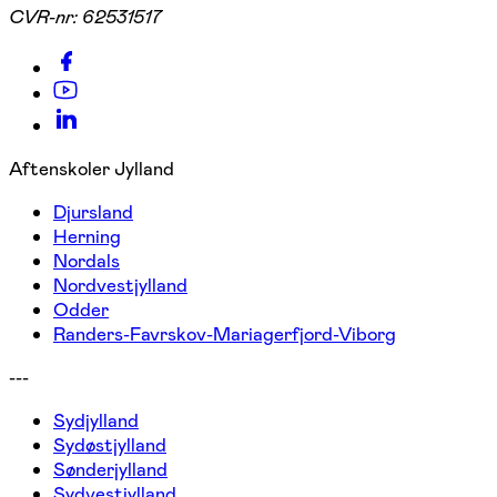
CVR-nr:
62531517
Aftenskoler Jylland
Djursland
Herning
Nordals
Nordvestjylland
Odder
Randers-Favrskov-Mariagerfjord-Viborg
---
Sydjylland
Sydøstjylland
Sønderjylland
Sydvestjylland