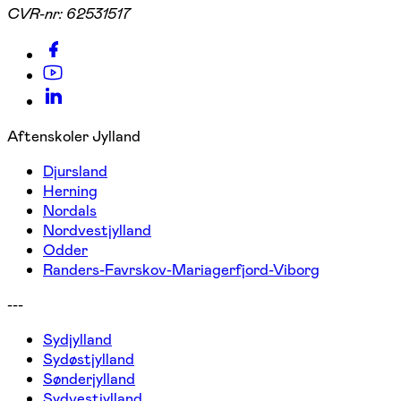
CVR-nr:
62531517
Aftenskoler Jylland
Djursland
Herning
Nordals
Nordvestjylland
Odder
Randers-Favrskov-Mariagerfjord-Viborg
---
Sydjylland
Sydøstjylland
Sønderjylland
Sydvestjylland