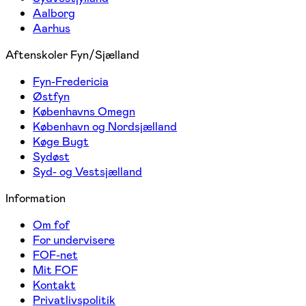
Aalborg
Aarhus
Aftenskoler Fyn/Sjælland
Fyn-Fredericia
Østfyn
Københavns Omegn
København og Nordsjælland
Køge Bugt
Sydøst
Syd- og Vestsjælland
Information
Om fof
For undervisere
FOF-net
Mit FOF
Kontakt
Privatlivspolitik