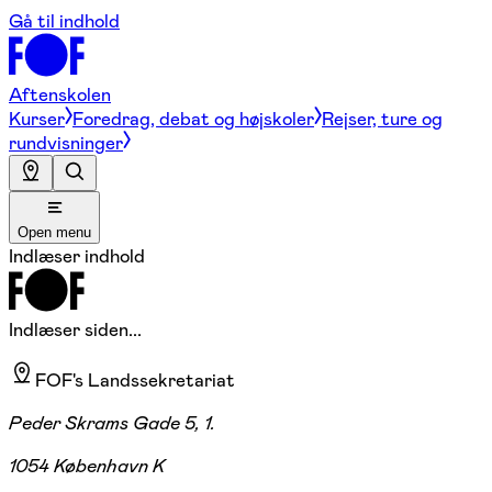
Gå til indhold
Aftenskolen
Kurser
Foredrag, debat og højskoler
Rejser, ture og
rundvisninger
Open menu
Indlæser indhold
Indlæser siden...
FOF's Landssekretariat
Peder Skrams Gade 5, 1.
1054 København K